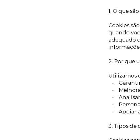
1. O que sã
Cookies são
quando você
adequado da
informações
2. Por que 
Utilizamos 
• Garantir
• Melhorar 
• Analisar
• Personali
• Apoiar a
3. Tipos de 