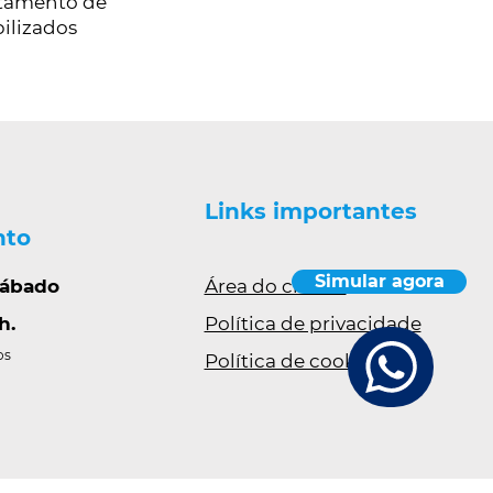
ratamento de
ilizados
e
Links importantes
nto
Simular agora
sábado
Área do cliente
h.
Política de privacidade
os
Política de cookies