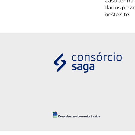
Caso tenha 
dados pesso
neste site.