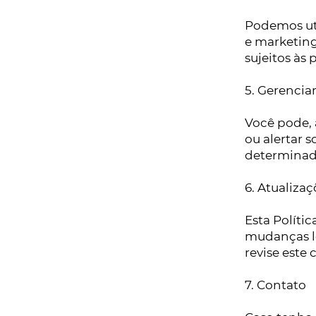
Podemos uti
e marketing
sujeitos às 
5. Gerenci
Você pode,
ou alertar 
determinado
6. Atualizaç
Esta Políti
mudanças l
revise este
7. Contato