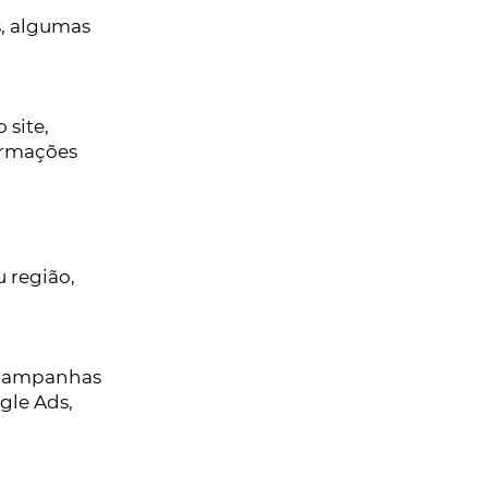
s, algumas
 site,
ormações
 região,
e campanhas
gle Ads,