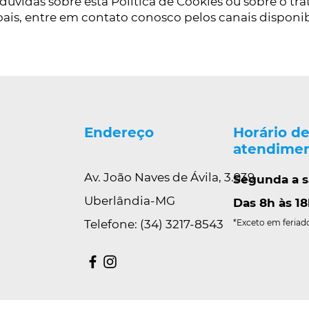
dúvidas sobre esta Política de Cookies ou sobre o t
ais, entre em contato conosco pelos canais disponib
Endereço
Horário d
atendime
Av. João Naves de Ávila, 3.939
Segunda a 
Uberlândia-MG
Das 8h às 18
Telefone: (34) 3217-8543
*Exceto em feriad