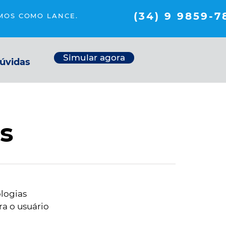
(34) 9 9859-7
MOS COMO LANCE.
Simular agora
úvidas
es
ologias
a o usuário