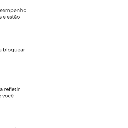
 desempenho
s e estão
a bloquear
 refletir
e você