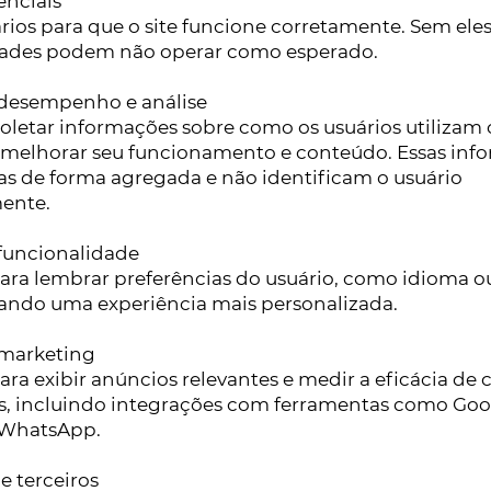
enciais
rios para que o site funcione corretamente. Sem ele
dades podem não operar como esperado.
 desempenho e análise
letar informações sobre como os usuários utilizam o
 melhorar seu funcionamento e conteúdo. Essas inf
as de forma agregada e não identificam o usuário
mente.
funcionalidade
para lembrar preferências do usuário, como idioma ou
ando uma experiência mais personalizada.
 marketing
para exibir anúncios relevantes e medir a eficácia d
as, incluindo integrações com ferramentas como Goo
 WhatsApp.
e terceiros